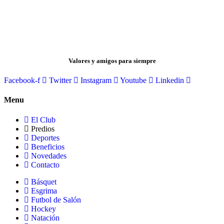
SOLIDARIDAD – ESFUERZO
AMISTAD – RESPETO – COMPAÑERISMO –
HONESTIDAD
Valores y amigos para siempre
Facebook-f
Twitter
Instagram
Youtube
Linkedin
Menu
El Club
Predios
Deportes
Beneficios
Novedades
Contacto
Básquet
Esgrima
Futbol de Salón
Hockey
Natación