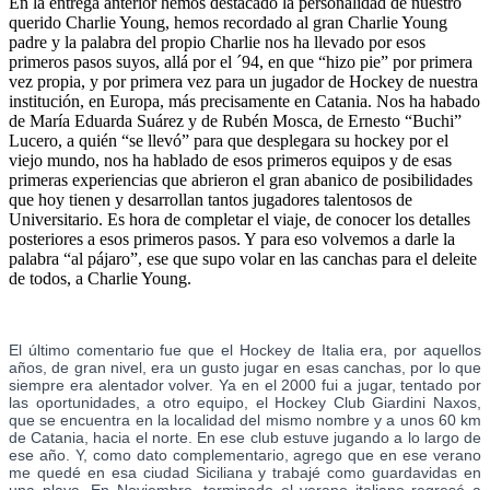
En la entrega anterior hemos destacado la personalidad de nuestro
querido Charlie Young, hemos recordado al gran Charlie Young
padre y la palabra del propio Charlie nos ha llevado por esos
primeros pasos suyos, allá por el ´94, en que “hizo pie” por primera
vez propia, y por primera vez para un jugador de Hockey de nuestra
institución, en Europa, más precisamente en Catania. Nos ha habado
de María Eduarda Suárez y de Rubén Mosca, de Ernesto “Buchi”
Lucero, a quién “se llevó” para que desplegara su hockey por el
viejo mundo, nos ha hablado de esos primeros equipos y de esas
primeras experiencias que abrieron el gran abanico de posibilidades
que hoy tienen y desarrollan tantos jugadores talentosos de
Universitario. Es hora de completar el viaje, de conocer los detalles
posteriores a esos primeros pasos. Y para eso volvemos a darle la
palabra “al pájaro”, ese que supo volar en las canchas para el deleite
de todos, a Charlie Young.
El último comentario fue que el Hockey de Italia era, por aquellos
años, de gran nivel, era un gusto jugar en esas canchas, por lo que
siempre era alentador volver. Ya en el 2000 fui a jugar, tentado por
las oportunidades, a otro equipo, el Hockey Club Giardini Naxos,
que se encuentra en la localidad del mismo nombre y a unos 60 km
de Catania, hacia el norte. En ese club estuve jugando a lo largo de
ese año. Y, como dato complementario, agrego que en ese verano
me quedé en esa ciudad Siciliana y trabajé como guardavidas en
una playa. En Noviembre, terminado el verano italiano regresé a