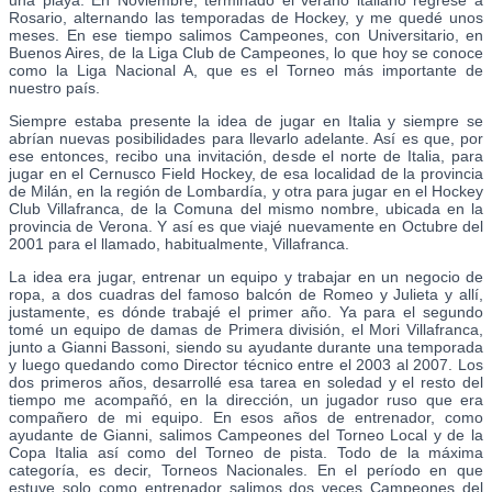
Rosario, alternando las temporadas de Hockey, y me quedé unos
meses. En ese tiempo salimos Campeones, con Universitario, en
Buenos Aires, de la Liga Club de Campeones, lo que hoy se conoce
como la Liga Nacional A, que es el Torneo más importante de
nuestro país.
Siempre estaba presente la idea de jugar en Italia y siempre se
abrían nuevas posibilidades para llevarlo adelante. Así es que, por
ese entonces, recibo una invitación, desde el norte de Italia, para
jugar en el Cernusco Field Hockey, de esa localidad de la provincia
de Milán, en la región de Lombardía, y otra para jugar en el Hockey
Club Villafranca, de la Comuna del mismo nombre, ubicada en la
provincia de Verona. Y así es que viajé nuevamente en Octubre del
2001 para el llamado, habitualmente, Villafranca.
La idea era jugar, entrenar un equipo y trabajar en un negocio de
ropa, a dos cuadras del famoso balcón de Romeo y Julieta y allí,
justamente, es dónde trabajé el primer año. Ya para el segundo
tomé un equipo de damas de Primera división, el Mori Villafranca,
junto a Gianni Bassoni, siendo su ayudante durante una temporada
y luego quedando como Director técnico entre el 2003 al 2007. Los
dos primeros años, desarrollé esa tarea en soledad y el resto del
tiempo me acompañó, en la dirección, un jugador ruso que era
compañero de mi equipo. En esos años de entrenador, como
ayudante de Gianni, salimos Campeones del Torneo Local y de la
Copa Italia así como del Torneo de pista. Todo de la máxima
categoría, es decir, Torneos Nacionales. En el período en que
estuve solo como entrenador salimos dos veces Campeones del