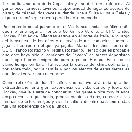
Torneo Italiano, uno de la Copa Italia y uno del Torneo de pista. Al
ganar esos Torneos, tuvimos la oportunidad de jugar Eurocopas de
pista y de césped, dos veces a Irlanda, una a Suiza y una a Gales y
alguna otra más que quedó perdida en la memoria.
Por mi parte seguí jugando en el Villafranca hasta ese último año
que me fui a jugar a Trento, a 50 Km. de Verona, al UHC, United
Hockey Club Adige. Mientras estuve en el norte de Italia, a lo largo
del transcurso de los años y a través de mis contactos, fueron a
jugar, al equipo en el que yo jugaba, Marien Bianchini, Leona de
GER, Franco Rostagno y Regina Rostagno. Pienso que es probable
que este haya sido el comienzo del “éxodo” de tantos deportistas
que luego fueron emigrando para jugar en Europa. Éste fue mi
último tiempo en Italia. Tal vez por la dureza del clima del norte y,
por sobre todo, por la familia y por los afectos de estas tierras es
que decidí volver para quedarme.
Como reflexión de los 14 años que estuve allá diría que fue
extraordinario, una gran experiencia de vida, dentro y fuera del
Hockey, tuve la suerte de conocer mucha gente e hice muy buenos
amigos con los que hablo, prácticamente, a diario, conocer a las
familias de estos amigos y vivir la cultura de otro país. Sin dudas
fue una experiencia de vida “única”.
Club Universitario Rosario – Sosteniendo Nuestros Valores
COMPROMISO – PERTENENCIA – PASIÓN –