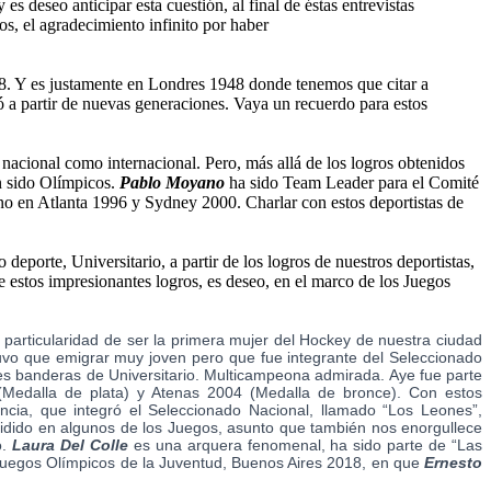
 deseo anticipar esta cuestión, al final de éstas entrevistas
ros, el agradecimiento infinito por haber
48. Y es justamente en Londres 1948 donde tenemos que citar a
ó a partir de nuevas generaciones. Vaya un recuerdo para estos
acional como internacional. Pero, más allá de los logros obtenidos
n sido Olímpicos.
Pablo Moyano
ha sido Team Leader para el Comité
 en Atlanta 1996 y Sydney 2000. Charlar con estos deportistas de
porte, Universitario, a partir de los logros de nuestros deportistas,
 estos impresionantes logros, es deseo, en el marco de los Juegos
particularidad de ser la primera mujer del Hockey de nuestra ciudad
uvo que emigrar muy joven pero que fue integrante del Seleccionado
es banderas de Universitario. Multicampeona admirada. Aye fue parte
Medalla de plata) y Atenas 2004 (Medalla de bronce). Con estos
ncia, que integró el Seleccionado Nacional, llamado “Los Leones”,
cidido en algunos de los Juegos, asunto que también nos enorgullece
o.
Laura Del Colle
es una arquera fenomenal, ha sido parte de “Las
 Juegos Olímpicos de la Juventud, Buenos Aires 2018, en que
Ernesto