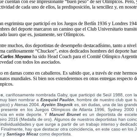
ue cuentan con ese impresionante “buen peso” de ser Olímpicos. Pero, y es
tividad de cada uno de ellos, la predisposición, la sencillez y, en nosot
ran esgrimista que participó en los Juegos de Berlín 1936 y Londres 19
ombres del deporte marcaron un camino que el Club Universitario transit
iado lauro que es, justamente, ser Olímpicos.
e muchos, dos deportistas de desempeño destacadísimo, tanto a nivel n
lama cariñosamente “Chuckee”, estos dedicados hombres del deporte ha
Y
Carlos Moyano
ha sido Head Coach para el Comité Olímpico Argentino
revedad con todos los asociados.
 en damas como en caballeros. Es sabido que, a través de este hermoso de
atos mundiales. Si bien nos extenderemos en otras entregas respecto de
ímpicos.
os
, cariñosamente nombrada Gaby, que participó de Seúl 1988, con la 
á muy bien nombrar a
Ezequiel Paulón
, hombre de nuestro club que t
pico) y Atenas 2004.
Ayelén Stepnik
es, sin dudas, una de las grand
 presente en los Juegos Olímpicos de Atlanta 1996, Sydney 2000 (
encia en este deporte. Y
Manuel Brunet
es un deportista de excele
iro 2016 (Medalla de oro). Algunos de nuestros deportistas han coin
ndividualidades y que surge a partir de un trabajo intenso y dedicad
 Finalmente, hay que destacar otra coincidencia, en este caso en los
or y
Santiago Micaz
como deportista.