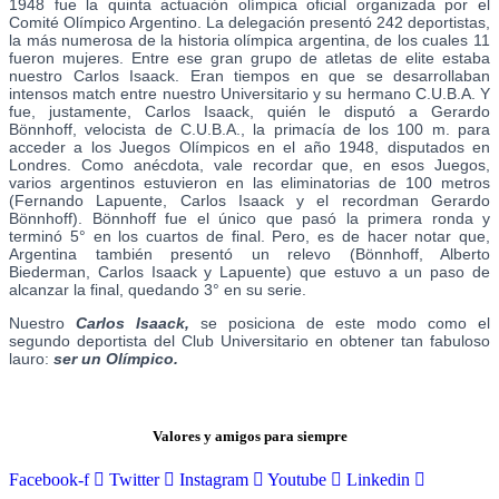
1948 fue la quinta actuación olímpica oficial organizada por el
Comité Olímpico Argentino. La delegación presentó 242 deportistas,
la más numerosa de la historia olímpica argentina, de los cuales 11
fueron mujeres. Entre ese gran grupo de atletas de elite estaba
nuestro Carlos Isaack. Eran tiempos en que se desarrollaban
intensos match entre nuestro Universitario y su hermano C.U.B.A. Y
fue, justamente, Carlos Isaack, quién le disputó a Gerardo
Bönnhoff, velocista de C.U.B.A., la primacía de los 100 m. para
acceder a los Juegos Olímpicos en el año 1948, disputados en
Londres. Como anécdota, vale recordar que, en esos Juegos,
varios argentinos estuvieron en las eliminatorias de 100 metros
(Fernando Lapuente, Carlos Isaack y el recordman Gerardo
Bönnhoff). Bönnhoff fue el único que pasó la primera ronda y
terminó 5° en los cuartos de final. Pero, es de hacer notar que,
Argentina también presentó un relevo (Bönnhoff, Alberto
Biederman, Carlos Isaack y Lapuente) que estuvo a un paso de
alcanzar la final, quedando 3° en su serie.
Nuestro
Carlos Isaack,
se posiciona de este modo como el
segundo deportista del Club Universitario en obtener tan fabuloso
lauro:
ser un Olímpico.
Valores y amigos para siempre
Facebook-f
Twitter
Instagram
Youtube
Linkedin