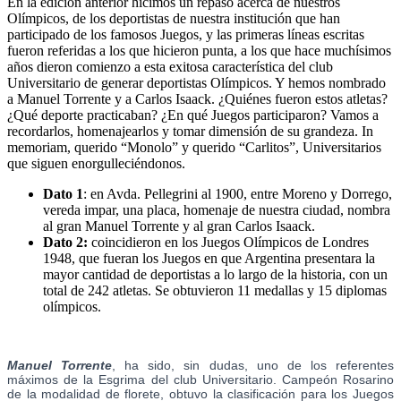
En la edición anterior hicimos un repaso acerca de nuestros
Olímpicos, de los deportistas de nuestra institución que han
participado de los famosos Juegos, y las primeras líneas escritas
fueron referidas a los que hicieron punta, a los que hace muchísimos
años dieron comienzo a esta exitosa característica del club
Universitario de generar deportistas Olímpicos. Y hemos nombrado
a Manuel Torrente y a Carlos Isaack. ¿Quiénes fueron estos atletas?
¿Qué deporte practicaban? ¿En qué Juegos participaron? Vamos a
recordarlos, homenajearlos y tomar dimensión de su grandeza. In
memoriam, querido “Monolo” y querido “Carlitos”, Universitarios
que siguen enorgulleciéndonos.
Dato 1
: en Avda. Pellegrini al 1900, entre Moreno y Dorrego,
vereda impar, una placa, homenaje de nuestra ciudad, nombra
al gran Manuel Torrente y al gran Carlos Isaack.
Dato 2:
coincidieron en los Juegos Olímpicos de Londres
1948, que fueran los Juegos en que Argentina presentara la
mayor cantidad de deportistas a lo largo de la historia, con un
total de 242 atletas. Se obtuvieron 11 medallas y 15 diplomas
olímpicos.
Manuel Torrente
, ha sido, sin dudas, uno de los referentes
máximos de la Esgrima del club Universitario. Campeón Rosarino
de la modalidad de florete, obtuvo la clasificación para los Juegos